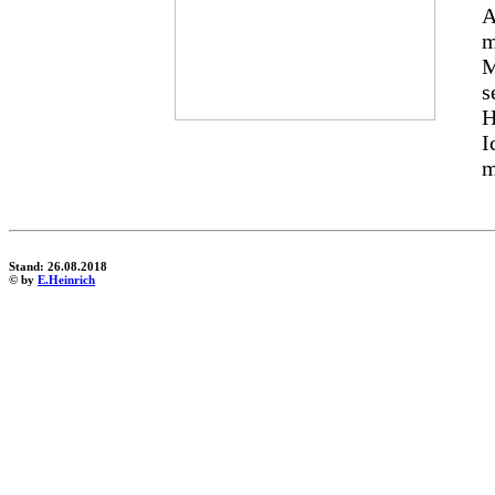
A
m
M
s
H
I
m
Stand: 26.08.2018
© by
E.Heinrich