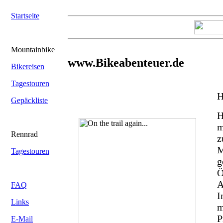
Startseite
Mountainbike
www.Bikeabenteuer.de
Bikereisen
Tagestouren
H
Gepäckliste
H
m
Rennrad
z
M
Tagestouren
g
Ö
A
FAQ
I
Links
m
P
E-Mail